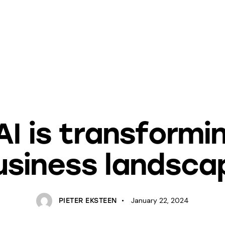
STANDARD
I is transformi
usiness landsca
January 22, 2024
PIETER EKSTEEN