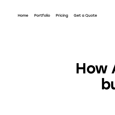
Home
Portfolio
Pricing
Get a Quote
How A
b