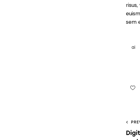
risus
euism
sem e
ai
PRE
Digi