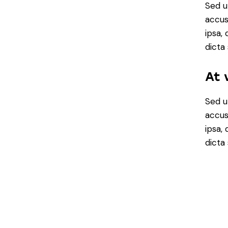
Sed u
accus
ipsa,
dicta
At 
Sed u
accus
ipsa,
dicta 