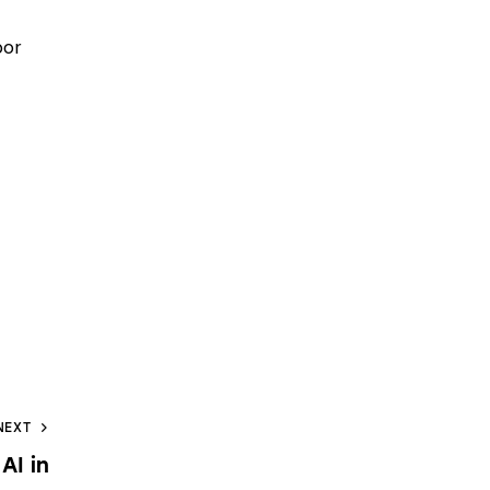
por
NEXT
AI in