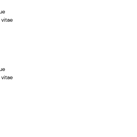
ue
 vitae
ue
 vitae