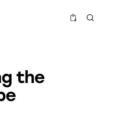
0
ng the
pe