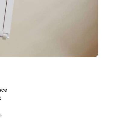
usce
t
,