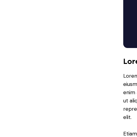
Lor
Lorem
eiusm
enim 
ut al
repre
elit.
Etiam