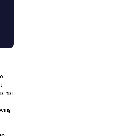
do
t
s nisi
scing
ies