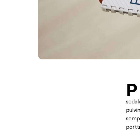
P
sodal
pulvi
sempe
portt